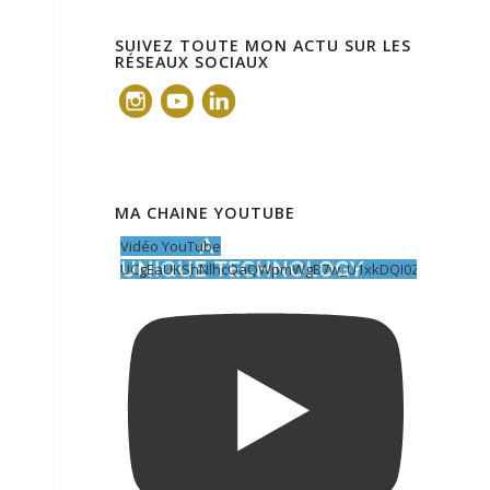
SUIVEZ TOUTE MON ACTU SUR LES
RÉSEAUX SOCIAUX
MA CHAINE YOUTUBE
Vidéo YouTube
UCgEaUKShNlhcQaQWpmWgB7w_U1xkDQI0ZOY