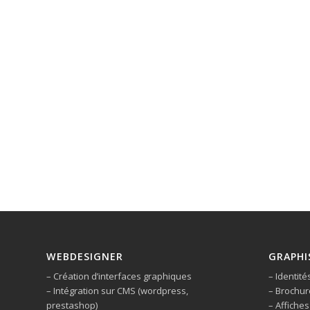
WEBDESIGNER
GRAPHI
– Création d’interfaces graphiques
– Identité
– Intégration sur CMS (wordpress,
– Brochur
prestashop)
– Affiches