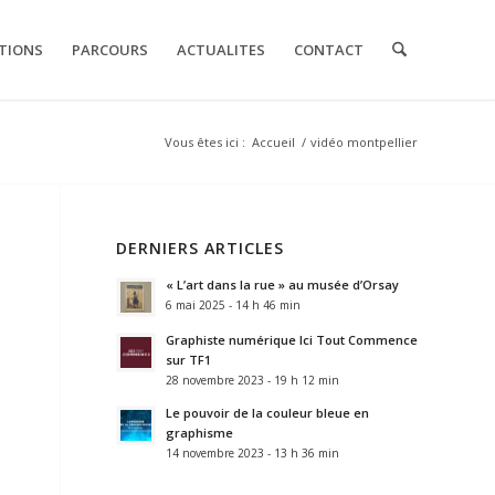
TIONS
PARCOURS
ACTUALITES
CONTACT
Vous êtes ici :
Accueil
/
vidéo montpellier
DERNIERS ARTICLES
« L’art dans la rue » au musée d’Orsay
6 mai 2025 - 14 h 46 min
Graphiste numérique Ici Tout Commence
sur TF1
28 novembre 2023 - 19 h 12 min
Le pouvoir de la couleur bleue en
graphisme
14 novembre 2023 - 13 h 36 min