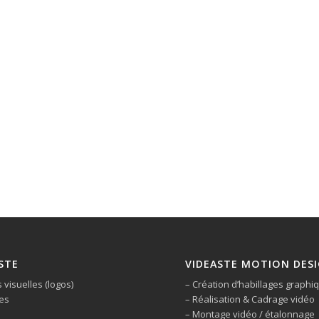
STE
VIDEASTE MOTION DES
s visuelles (logos)
– Création d’habillages graphi
es
– Réalisation & Cadrage vidéo
– Montage vidéo / étalonnage