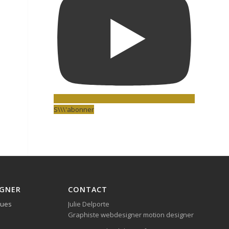
S\\\'abonner
IGNER
CONTACT
ques
Julie Delporte
Graphiste webdesigner motion designer