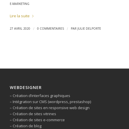
E-MARKETING
Lire la suite
/
/
27 AVRIL 2020
0 COMMENTAIRES
PAR
JULIE DELPORTE
WEBDESIGNER
– Création d’interfaces graphiques
– Intégration sur CMS (wordpress, prestashop)
– Création de sites en responsive web design
– Création de sites vitrines
– Création de sites e-commerce
– Création de blog