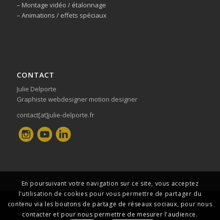
– Montage vidéo / étalonnage
– Animations / effets spéciaux
CONTACT
Julie Delporte
Graphiste webdesigner motion designer
contact[at]julie-delporte.fr
En poursuivant votre navigation sur ce site, vous acceptez
l'utilisation de cookies pour vous permettre de partager du
©2011-2020 - Julie Delporte - Designer graphique multimédia //
contenu via les boutons de partage de réseaux sociaux, pour nous
webdesigner montpellier // creation de sites internet montpellier //
contacter et pour nous permettre de mesurer l'audience.