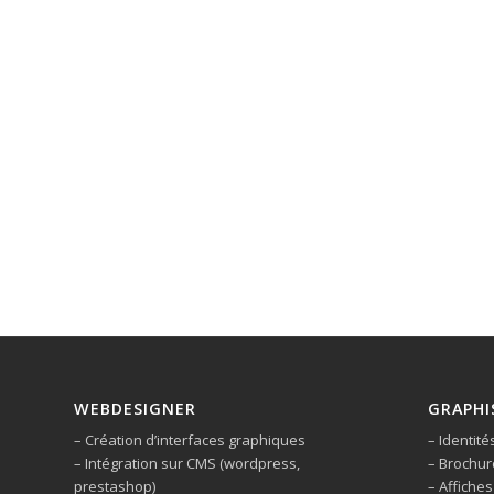
WEBDESIGNER
GRAPHI
– Création d’interfaces graphiques
– Identité
– Intégration sur CMS (wordpress,
– Brochur
prestashop)
– Affiches