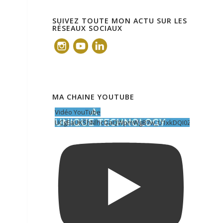
SUIVEZ TOUTE MON ACTU SUR LES
RÉSEAUX SOCIAUX
MA CHAINE YOUTUBE
Vidéo YouTube
UCgEaUKShNlhcQaQWpmWgB7w_U1xkDQI0ZOY