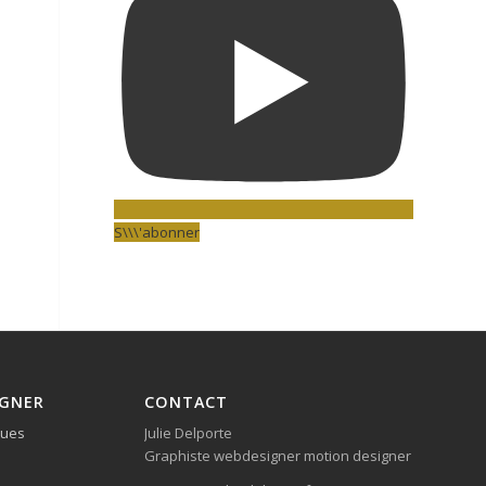
S\\\'abonner
IGNER
CONTACT
ques
Julie Delporte
Graphiste webdesigner motion designer