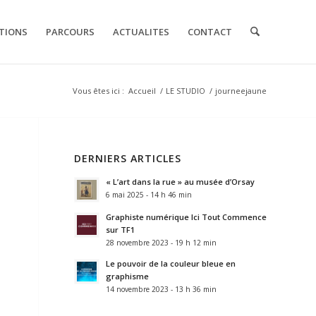
TIONS
PARCOURS
ACTUALITES
CONTACT
Vous êtes ici :
Accueil
/
LE STUDIO
/
journeejaune
DERNIERS ARTICLES
« L’art dans la rue » au musée d’Orsay
6 mai 2025 - 14 h 46 min
Graphiste numérique Ici Tout Commence
sur TF1
28 novembre 2023 - 19 h 12 min
Le pouvoir de la couleur bleue en
graphisme
14 novembre 2023 - 13 h 36 min