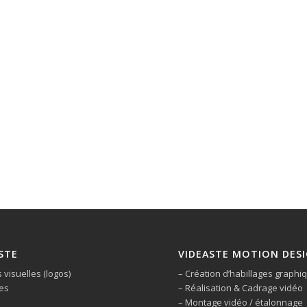
STE
VIDEASTE MOTION DES
s visuelles (logos)
– Création d’habillages graphi
es
– Réalisation & Cadrage vidéo
– Montage vidéo / étalonnage