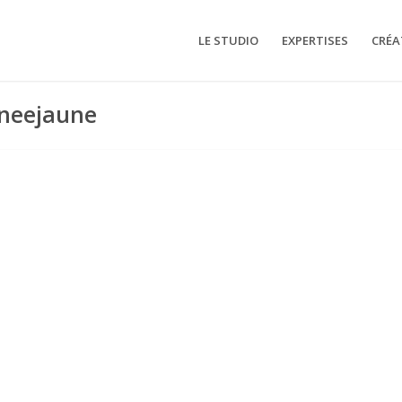
LE STUDIO
EXPERTISES
CRÉA
rneejaune