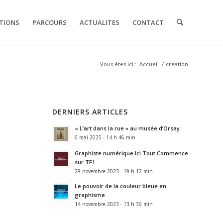
TIONS
PARCOURS
ACTUALITES
CONTACT
Vous êtes ici :
Accueil
/
creation
DERNIERS ARTICLES
« L’art dans la rue » au musée d’Orsay
6 mai 2025 - 14 h 46 min
Graphiste numérique Ici Tout Commence
sur TF1
28 novembre 2023 - 19 h 12 min
Le pouvoir de la couleur bleue en
graphisme
14 novembre 2023 - 13 h 36 min