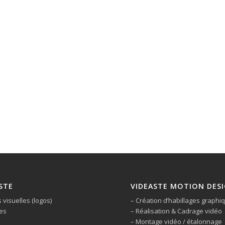
STE
VIDEASTE MOTION DES
s visuelles (logos)
– Création d’habillages graphi
es
– Réalisation & Cadrage vidéo
– Montage vidéo / étalonnage