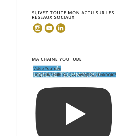
SUIVEZ TOUTE MON ACTU SUR LES
RÉSEAUX SOCIAUX
MA CHAINE YOUTUBE
Vidéo YouTube
UCgEaUKShNlhcQaQWpmWgB7w_U1xkDQI0ZOY