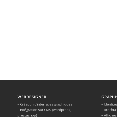
WEBDESIGNER
GRAPHI
– Création d’interfaces graphiques
– Identité
– Intégration sur CMS (wordpress,
– Brochur
prestashop)
– Affiches