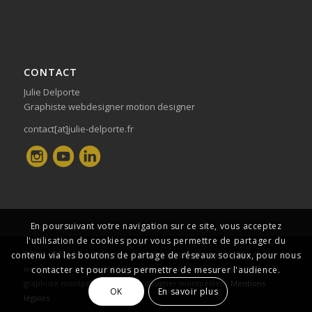
CONTACT
Julie Delporte
Graphiste webdesigner motion designer
contact[at]julie-delporte.fr
En poursuivant votre navigation sur ce site, vous acceptez
l'utilisation de cookies pour vous permettre de partager du
©2011-2020 - Julie Delporte - Designer graphique multimédia //
contenu via les boutons de partage de réseaux sociaux, pour nous
webdesigner montpellier // creation de sites internet montpellier //
contacter et pour nous permettre de mesurer l'audience.
graphiste montpellier // motion designer montpellier -
Mentions
OK
En savoir plus
légales