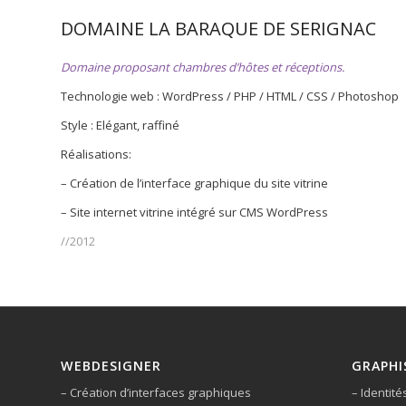
DOMAINE LA BARAQUE DE SERIGNAC
Domaine proposant chambres d’hôtes et réceptions.
Technologie web : WordPress / PHP / HTML / CSS / Photoshop
Style : Elégant, raffiné
Réalisations:
– Création de l’interface graphique du site vitrine
– Site internet vitrine intégré sur CMS WordPress
//2012
WEBDESIGNER
GRAPHI
– Création d’interfaces graphiques
– Identité