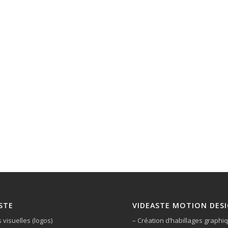
STE
VIDEASTE MOTION DES
s visuelles (logos)
– Création d’habillages graphi