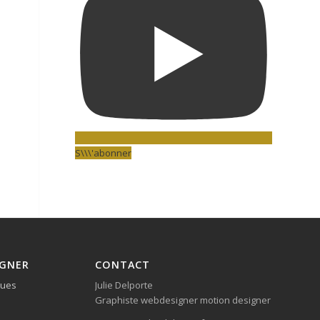
S\\\'abonner
IGNER
CONTACT
ques
Julie Delporte
Graphiste webdesigner motion designer