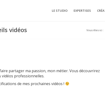
LE STUDIO
EXPERTISES
CRÉA
ils vidéos
Vous êtes ici :
UVEZ MES CONSEILS ET ASTUCES
faire partager ma passion, mon métier. Vous découvrirez
s vidéos professionnelles.
ifications de mes prochaines vidéos !