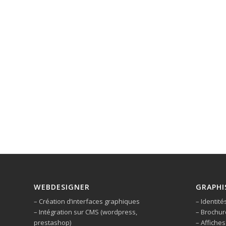
WEBDESIGNER
GRAPHI
– Création d’interfaces graphiques
– Identité
– Intégration sur CMS (wordpress,
– Brochur
prestashop)
– Affiches