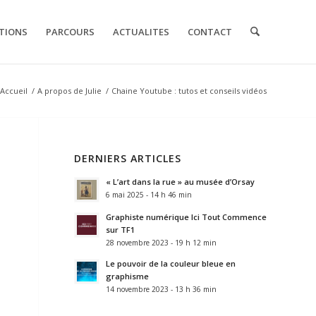
TIONS
PARCOURS
ACTUALITES
CONTACT
Accueil
/
A propos de Julie
/
Chaine Youtube : tutos et conseils vidéos
DERNIERS ARTICLES
« L’art dans la rue » au musée d’Orsay
6 mai 2025 - 14 h 46 min
Graphiste numérique Ici Tout Commence
sur TF1
28 novembre 2023 - 19 h 12 min
Le pouvoir de la couleur bleue en
graphisme
14 novembre 2023 - 13 h 36 min