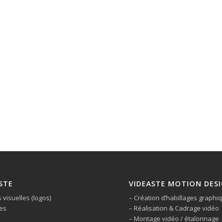
STE
VIDEASTE MOTION DES
s visuelles (logos)
– Création d’habillages graphi
es
– Réalisation & Cadrage vidéo
– Montage vidéo / étalonnage