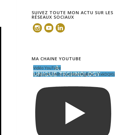
SUIVEZ TOUTE MON ACTU SUR LES
RÉSEAUX SOCIAUX
MA CHAINE YOUTUBE
Vidéo YouTube
UCgEaUKShNlhcQaQWpmWgB7w_U1xkDQI0ZOY